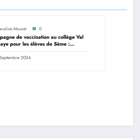
aroline Mouret
0
agne de vaccination au collège Val
aye pour les élèves de 5ème :
ription en ligne avant le 28
tembre 2024
Septembre 2024