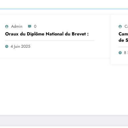
Admin
0
C
Oraux du Diplôme National du Brevet :
Camp
de S
insc
4 Juin 2025
sep
8 