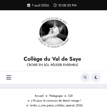
Aller
7 août 2026
10:08:20 PM
au
contenu
Collège du Val de Saye
CROIRE EN SOI, RÉUSSIR ENSEMBLE
Accueil
Pédagogie
CDI
J-10 pour le concours de dessin manga !
toriko_x_one_piece_collabo_special_2036