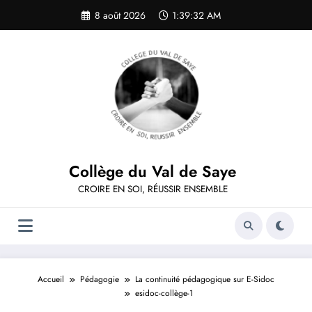
Aller
8 août 2026
1:39:32 AM
au
contenu
Collège du Val de Saye
CROIRE EN SOI, RÉUSSIR ENSEMBLE
Accueil
Pédagogie
La continuité pédagogique sur E-Sidoc
esidoc-collège-1