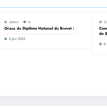
Admin
0
C
Oraux du Diplôme National du Brevet :
Camp
de S
insc
4 Juin 2025
sep
8 