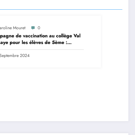
aroline Mouret
0
agne de vaccination au collège Val
aye pour les élèves de 5ème :
ription en ligne avant le 28
tembre 2024
Septembre 2024