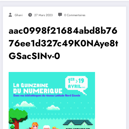
Ghani
27 Mars 2023
0 Commentaires
aac0998f21684abd8b76
76ee1d327c49K0NAye8t
GSacSINv-0