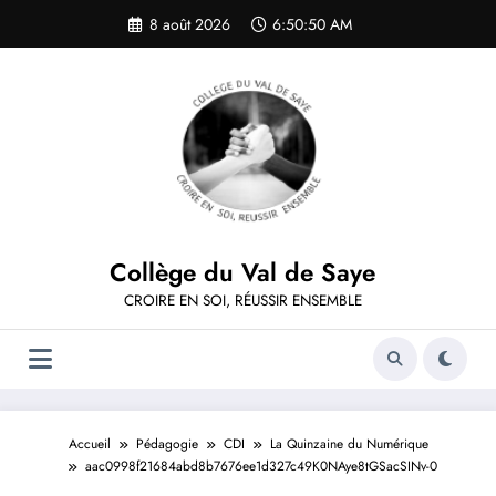
Aller
8 août 2026
6:50:50 AM
au
contenu
Collège du Val de Saye
CROIRE EN SOI, RÉUSSIR ENSEMBLE
Accueil
Pédagogie
CDI
La Quinzaine du Numérique
aac0998f21684abd8b7676ee1d327c49K0NAye8tGSacSINv-0