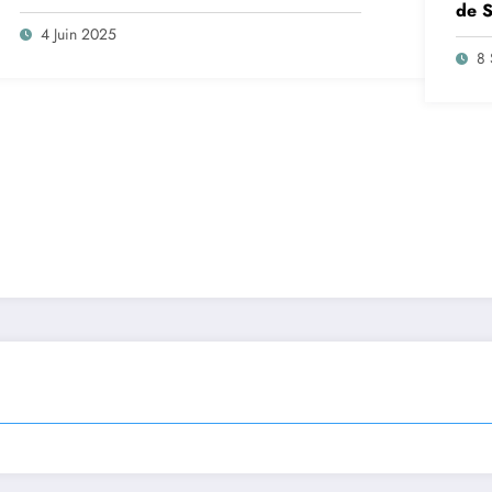
de S
insc
4 Juin 2025
sep
8 