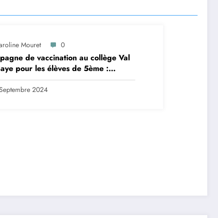
aroline Mouret
0
agne de vaccination au collège Val
aye pour les élèves de 5ème :
ription en ligne avant le 28
tembre 2024
Septembre 2024