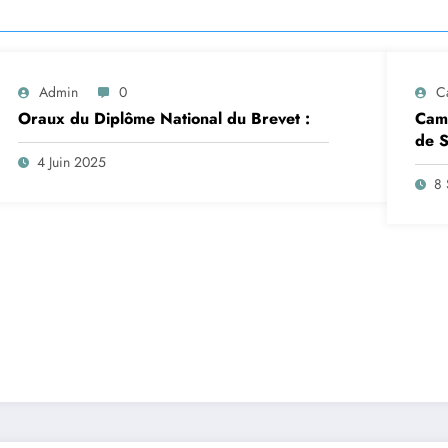
Admin
0
C
Oraux du Diplôme National du Brevet :
Camp
de S
insc
4 Juin 2025
sep
8 