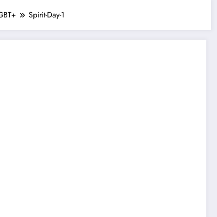
LGBT+
Spirit-Day-1