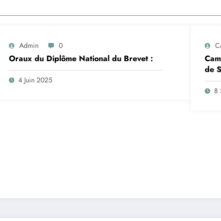
Admin
0
C
Oraux du Diplôme National du Brevet :
Camp
de S
insc
4 Juin 2025
sep
8 