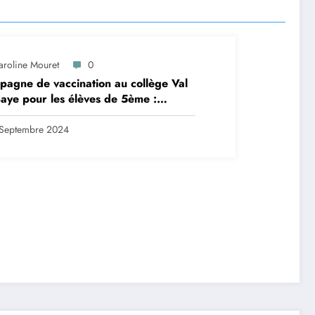
aroline Mouret
0
agne de vaccination au collège Val
aye pour les élèves de 5ème :
ription en ligne avant le 28
tembre 2024
Septembre 2024