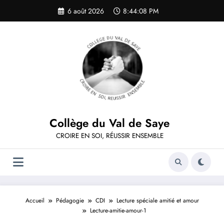
Aller
6 août 2026
8:44:08 PM
au
contenu
Collège du Val de Saye
CROIRE EN SOI, RÉUSSIR ENSEMBLE
Accueil
Pédagogie
CDI
Lecture spéciale amitié et amour
Lecture-amitie-amour-1