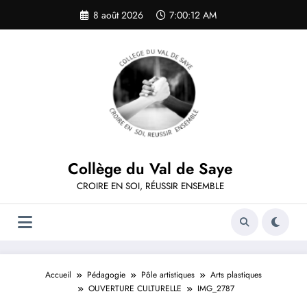
Aller
8 août 2026
7:00:13 AM
au
contenu
Collège du Val de Saye
CROIRE EN SOI, RÉUSSIR ENSEMBLE
Accueil
Pédagogie
Pôle artistiques
Arts plastiques
OUVERTURE CULTURELLE
IMG_2787