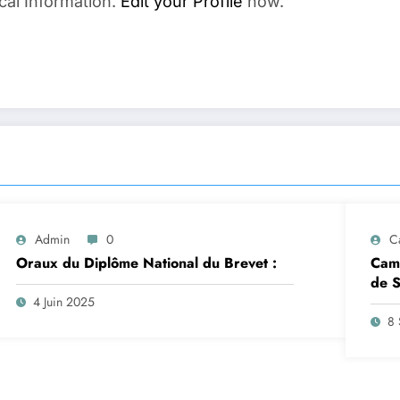
cal Information.
Edit your Profile
now.
Admin
0
C
Oraux du Diplôme National du Brevet :
Camp
de S
insc
4 Juin 2025
sep
8 