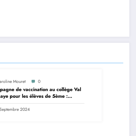
aroline Mouret
0
agne de vaccination au collège Val
aye pour les élèves de 5ème :
ription en ligne avant le 28
tembre 2024
Septembre 2024