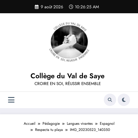
Aller
9 août 2026
10:26:25 AM
au
contenu
Collège du Val de Saye
CROIRE EN SOI, RÉUSSIR ENSEMBLE
Accueil
Pédagogie
Langues vivantes
Espagnol
Respecta tu playa
IMG_20230523_140350