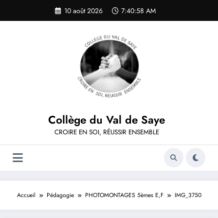
Aller
10 août 2026
7:40:58 AM
au
contenu
Collège du Val de Saye
CROIRE EN SOI, RÉUSSIR ENSEMBLE
Accueil
Pédagogie
PHOTOMONTAGES 5èmes E,F
IMG_3750