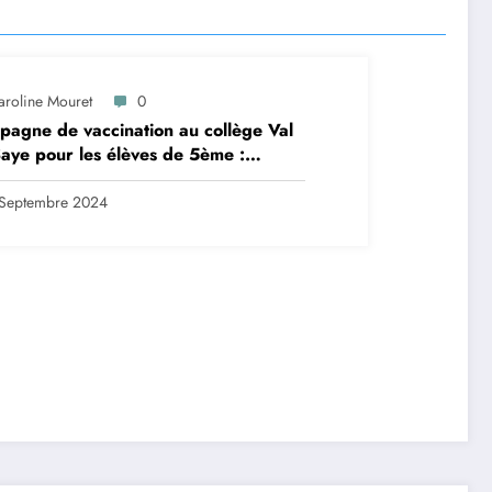
aroline Mouret
0
agne de vaccination au collège Val
aye pour les élèves de 5ème :
ription en ligne avant le 28
tembre 2024
Septembre 2024