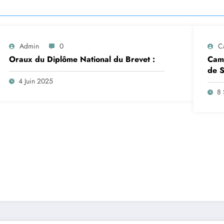
Admin
0
C
Oraux du Diplôme National du Brevet :
Camp
de S
insc
4 Juin 2025
sep
8 