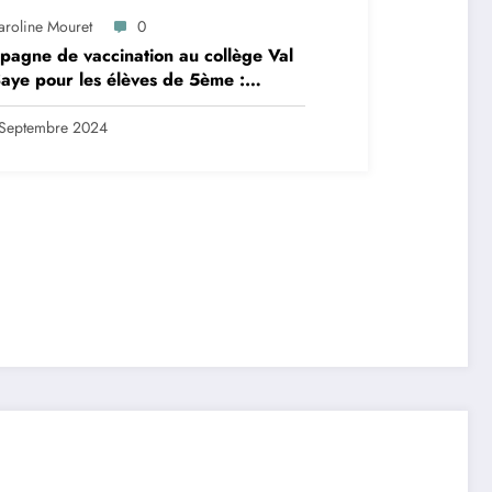
aroline Mouret
0
agne de vaccination au collège Val
aye pour les élèves de 5ème :
ription en ligne avant le 28
tembre 2024
Septembre 2024