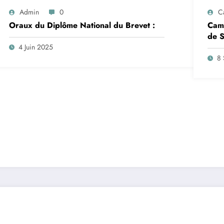
Admin
0
C
Oraux du Diplôme National du Brevet :
Camp
de S
insc
4 Juin 2025
sep
8 