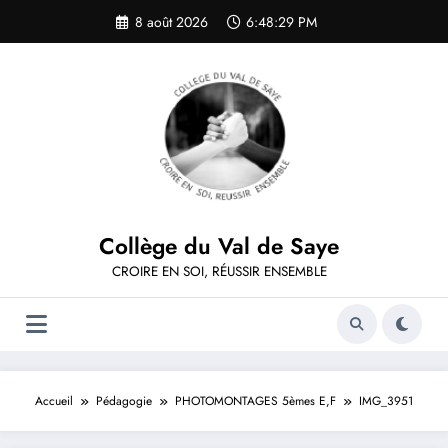
Aller
8 août 2026
6:48:29 PM
au
contenu
Collège du Val de Saye
CROIRE EN SOI, RÉUSSIR ENSEMBLE
Accueil
Pédagogie
PHOTOMONTAGES 5èmes E,F
IMG_3951