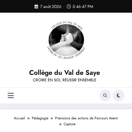
Aller
7 août 2026
5:46:47 PM
au
contenu
Collège du Val de Saye
CROIRE EN SOI, RÉUSSIR ENSEMBLE
Accueil
Pédagogie
Prévisions des actions de Parcours Avenir
Capture