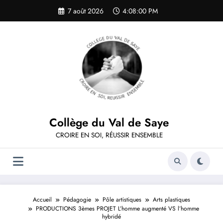
Aller
7 août 2026
4:08:00 PM
au
contenu
Collège du Val de Saye
CROIRE EN SOI, RÉUSSIR ENSEMBLE
Accueil
Pédagogie
Pôle artistiques
Arts plastiques
PRODUCTIONS 3èmes PROJET L’homme augmenté VS l’homme
hybridé