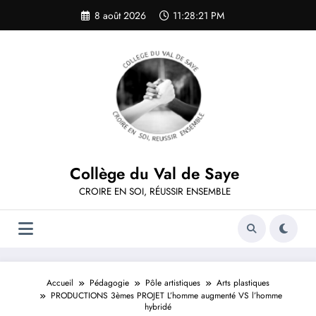
Aller
8 août 2026
11:28:21 PM
au
contenu
Collège du Val de Saye
CROIRE EN SOI, RÉUSSIR ENSEMBLE
Accueil
Pédagogie
Pôle artistiques
Arts plastiques
PRODUCTIONS 3èmes PROJET L’homme augmenté VS l’homme
hybridé