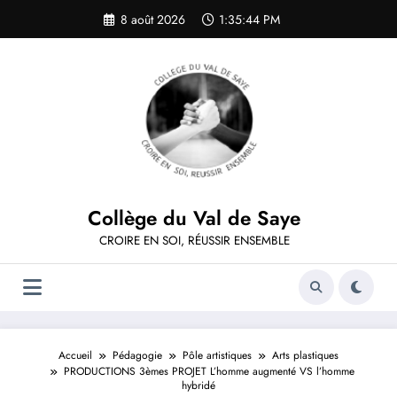
Aller
8 août 2026
1:35:44 PM
au
contenu
Collège du Val de Saye
CROIRE EN SOI, RÉUSSIR ENSEMBLE
Accueil
Pédagogie
Pôle artistiques
Arts plastiques
PRODUCTIONS 3èmes PROJET L’homme augmenté VS l’homme
hybridé