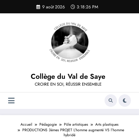
Aller
9 août 2026
3:18:26 PM
au
contenu
Collège du Val de Saye
CROIRE EN SOI, RÉUSSIR ENSEMBLE
Accueil
Pédagogie
Pôle artistiques
Arts plastiques
PRODUCTIONS 3èmes PROJET L’homme augmenté VS l’homme
hybridé