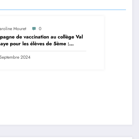
aroline Mouret
0
agne de vaccination au collège Val
aye pour les élèves de 5ème :
ription en ligne avant le 28
tembre 2024
Septembre 2024