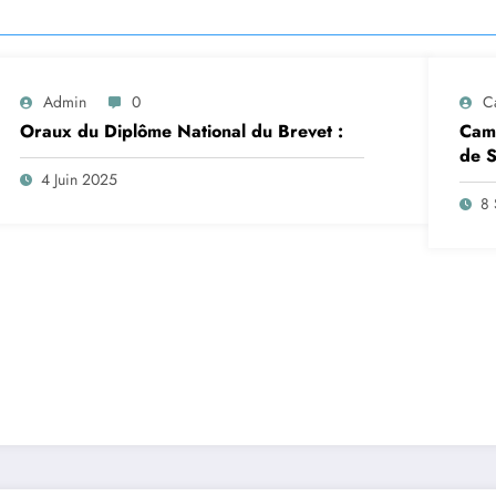
Admin
0
C
Oraux du Diplôme National du Brevet :
Camp
de S
insc
4 Juin 2025
sep
8 