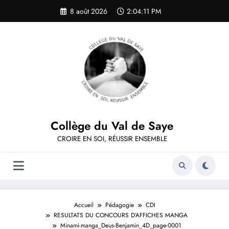
Aller
8 août 2026
2:04:11 PM
au
contenu
Collège du Val de Saye
CROIRE EN SOI, RÉUSSIR ENSEMBLE
Accueil
Pédagogie
CDI
RESULTATS DU CONCOURS D’AFFICHES MANGA
Minami-manga_Deus-Benjamin_4D_page-0001