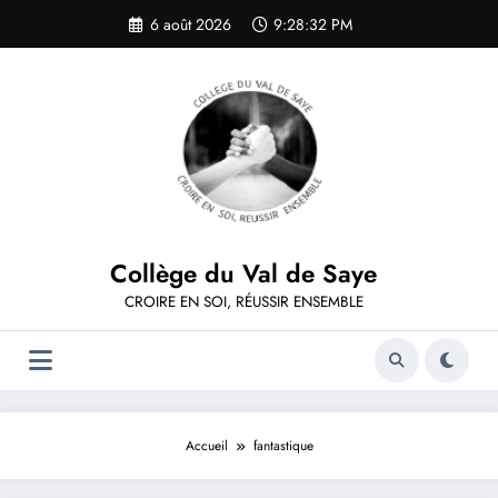
Aller
6 août 2026
9:28:33 PM
au
contenu
Collège du Val de Saye
CROIRE EN SOI, RÉUSSIR ENSEMBLE
Accueil
fantastique