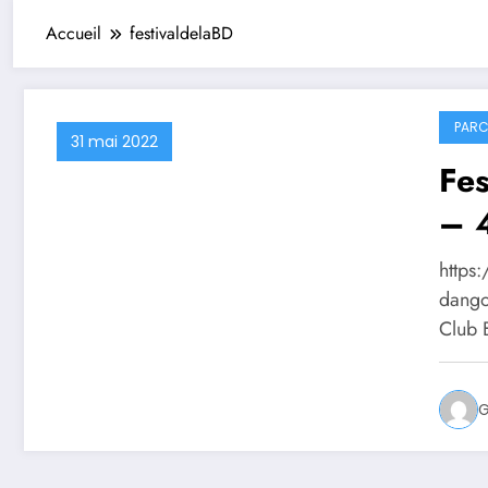
Accueil
festivaldelaBD
PARC
31 mai 2022
Fes
– 4
https
dango
Club 
G