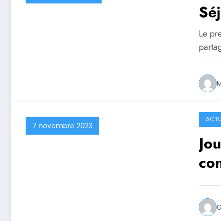
Séj
Le pre
parta
M
ACTU
7 novembre 2023
Jou
con
G