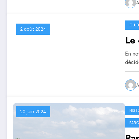
A
CLUB
2 août 2024
Le 
En no
décid
A
HIST
20 juin 2024
PARC
Par