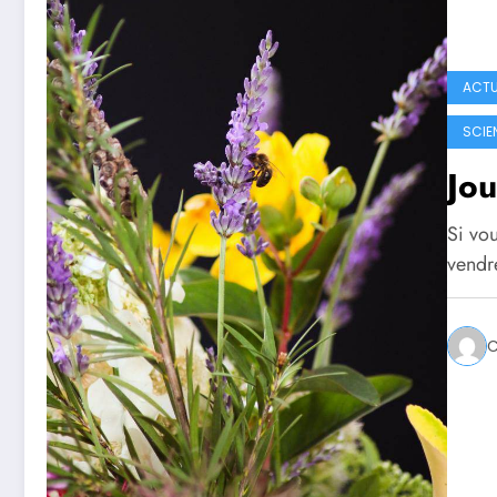
ACTU
SCIEN
Jou
Si vou
vendr
C