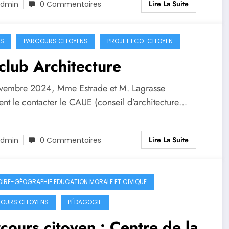
Lire La Suite
dmin
0 Commentaires
S
PARCOURS CITOYENS
PROJET ECO-CITOYEN
club Architecture
vembre 2024, Mme Estrade et M. Lagrasse
ent le contacter le CAUE (conseil d’architecture…
Lire La Suite
dmin
0 Commentaires
OIRE-GÉOGRAPHIE EDUCATION MORALE ET CIVIQUE
OURS CITOYENS
PÉDAGOGIE
cours citoyen : Centre de la