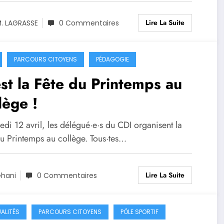
Lire La Suite
. LAGRASSE
0 Commentaires
PARCOURS CITOYENS
PÉDAGOGIE
st la Fête du Printemps au
lège !
di 12 avril, les délégué·e·s du CDI organisent la
du Printemps au collège. Tous·tes…
Lire La Suite
hani
0 Commentaires
ALITÉS
PARCOURS CITOYENS
PÔLE SPORTIF