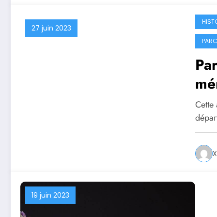
HIST
27 juin 2023
PARC
Par
mé
20
Cette
départ
X
19 juin 2023