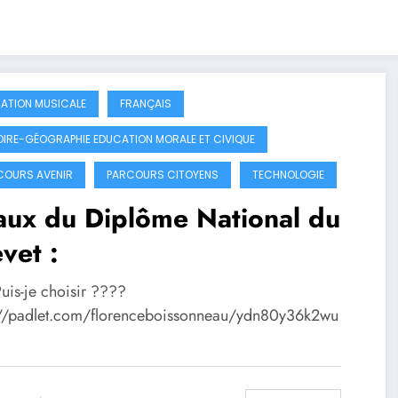
ATION MUSICALE
FRANÇAIS
OIRE-GÉOGRAPHIE EDUCATION MORALE ET CIVIQUE
OURS AVENIR
PARCOURS CITOYENS
TECHNOLOGIE
aux du Diplôme National du
vet :
uis-je choisir ????
://padlet.com/florenceboissonneau/ydn80y36k2wu