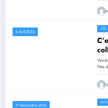
M
CDI
5 avril 2024
C’e
col
Vendre
Fête 
G
ACTU
17 décembre 2023