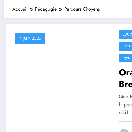
Accueil
Pédagogie
Parcours Citoyens
EDUC
4 juin 2025
HIST
P@RC
Or
Bre
Que P
https
e0i1