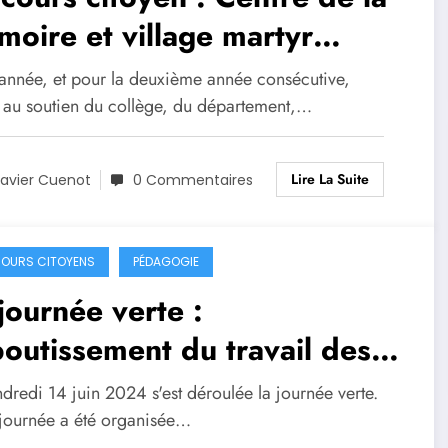
oire et village martyr
Oradour-sur-Glane 2023-
 année, et pour la deuxième année consécutive,
24
 au soutien du collège, du département,…
Lire La Suite
avier Cuenot
0 Commentaires
OURS CITOYENS
PÉDAGOGIE
journée verte :
boutissement du travail des
odélégués.
dredi 14 juin 2024 s'est déroulée la journée verte.
 journée a été organisée…