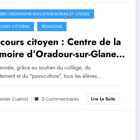
OIRE-GÉOGRAPHIE EDUCATION MORALE ET CIVIQUE
OURS CITOYENS
PÉDAGOGIE
cours citoyen : Centre de la
moire d’Oradour-sur-Glane
22-2023
 année, grâce au soutien du collège, du
ement et du "pass-culture", tous les élèves…
Lire La Suite
avier Cuenot
0 Commentaires