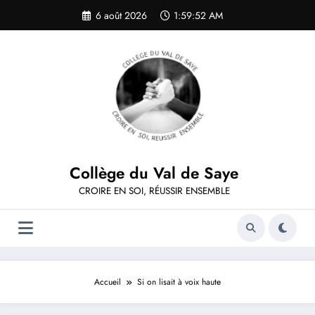
Aller
6 août 2026
1:59:53 AM
au
contenu
Collège du Val de Saye
CROIRE EN SOI, RÉUSSIR ENSEMBLE
Accueil
Si on lisait à voix haute