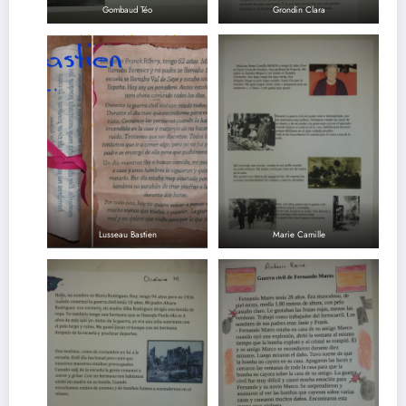
Gombaud Téo
Grondin Clara
Lusseau Bastien
Marie Camille