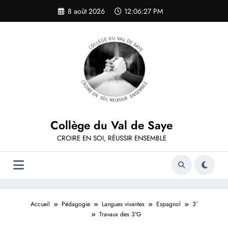
Aller
8 août 2026
12:06:28 PM
au
contenu
Collège du Val de Saye
CROIRE EN SOI, RÉUSSIR ENSEMBLE
Accueil
Pédagogie
Langues vivantes
Espagnol
3°
Travaux des 3°G