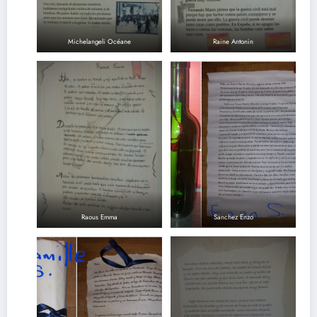
Michelangeli Océane
Raine Antonin
Raous Emma
Sanchez Enzo