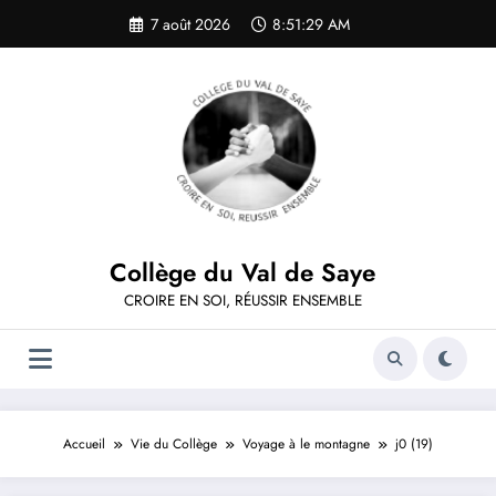
Aller
7 août 2026
8:51:29 AM
au
contenu
Collège du Val de Saye
CROIRE EN SOI, RÉUSSIR ENSEMBLE
Accueil
Vie du Collège
Voyage à le montagne
j0 (19)