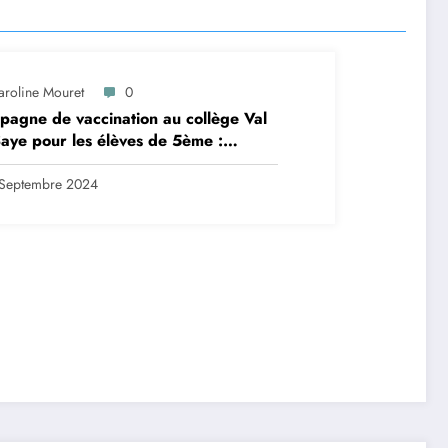
aroline Mouret
0
agne de vaccination au collège Val
aye pour les élèves de 5ème :
ription en ligne avant le 28
tembre 2024
Septembre 2024