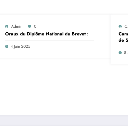
Admin
0
C
Oraux du Diplôme National du Brevet :
Camp
de S
insc
4 Juin 2025
sep
8 