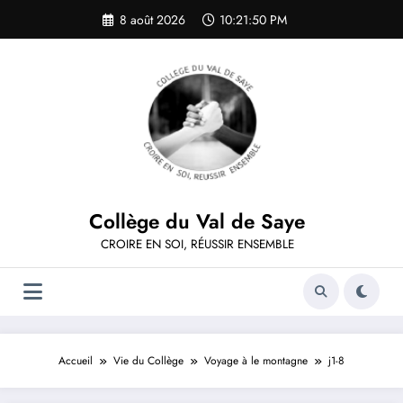
Aller
8 août 2026
10:21:50 PM
au
contenu
Collège du Val de Saye
CROIRE EN SOI, RÉUSSIR ENSEMBLE
Accueil
Vie du Collège
Voyage à le montagne
j1-8