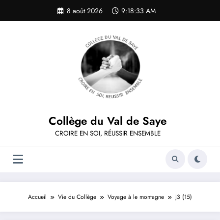
Aller
8 août 2026
9:18:33 AM
au
contenu
Collège du Val de Saye
CROIRE EN SOI, RÉUSSIR ENSEMBLE
Accueil
Vie du Collège
Voyage à le montagne
j3 (15)