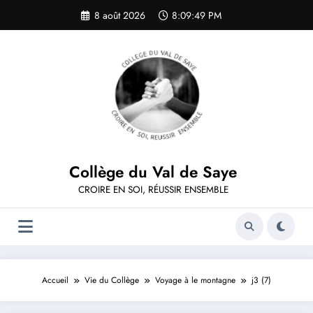
Aller
8 août 2026
8:09:49 PM
au
contenu
Collège du Val de Saye
CROIRE EN SOI, RÉUSSIR ENSEMBLE
Accueil
Vie du Collège
Voyage à le montagne
j3 (7)