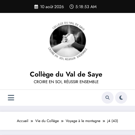
Aller
10 août 2026
5:18:53 AM
au
contenu
Collège du Val de Saye
CROIRE EN SOI, RÉUSSIR ENSEMBLE
Accueil
Vie du Collège
Voyage à le montagne
j4 (43)