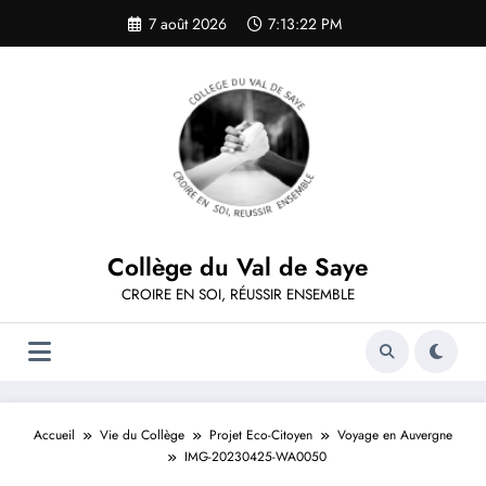
Aller
7 août 2026
7:13:22 PM
au
contenu
Collège du Val de Saye
CROIRE EN SOI, RÉUSSIR ENSEMBLE
Accueil
Vie du Collège
Projet Eco-Citoyen
Voyage en Auvergne
IMG-20230425-WA0050