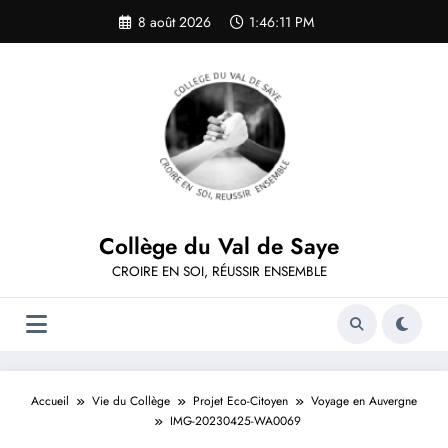
Aller
8 août 2026
1:46:11 PM
au
contenu
Collège du Val de Saye
CROIRE EN SOI, RÉUSSIR ENSEMBLE
Accueil
Vie du Collège
Projet Eco-Citoyen
Voyage en Auvergne
IMG-20230425-WA0069