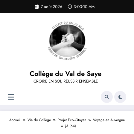
Aller
7 août 2026
3:00:10 AM
au
contenu
Collège du Val de Saye
CROIRE EN SOI, RÉUSSIR ENSEMBLE
Accueil
Vie du Collège
Projet Eco-Citoyen
Voyage en Auvergne
j3 (64)