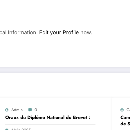
cal Information.
Edit your Profile
now.
Admin
0
C
Oraux du Diplôme National du Brevet :
Camp
de S
4 Juin 2025