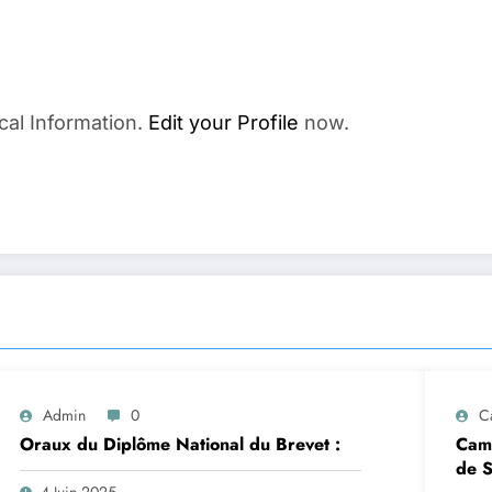
cal Information.
Edit your Profile
now.
Admin
0
C
Oraux du Diplôme National du Brevet :
Camp
de S
4 Juin 2025