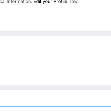
cal Information.
Edit your Profile
now.