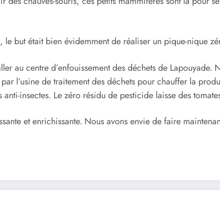
eillir des chauves-souris, ces petits mammifères sont là pour s
, le but était bien évidemment de réaliser un pique-nique zé
aller au centre d’enfouissement des déchets de Lapouyade. No
te par l’usine de traitement des déchets pour chauffer la pro
tres anti-insectes. Le zéro résidu de pesticide laisse des toma
ssante et enrichissante. Nous avons envie de faire maintenan