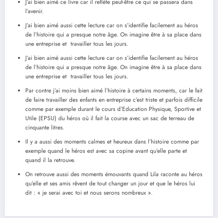
J’ai bien aimé ce livre car il reflète peut-être ce qui se passera dans
l’avenir.
J’ai bien aimé aussi cette lecture car on s’identifie facilement au héros
de l’histoire qui a presque notre âge. On imagine être à sa place dans
une entreprise et travailler tous les jours.
J’ai bien aimé aussi cette lecture car on s’identifie facilement au héros
de l’histoire qui a presque notre âge. On imagine être à sa place dans
une entreprise et travailler tous les jours.
Par contre j’ai moins bien aimé l’histoire à certains moments, car le fait
de faire travailler des enfants en entreprise c’est triste et parfois difficile
comme par exemple durant le cours d’Education Physique, Sportive et
Utile (EPSU) du héros où il fait la course avec un sac de terreau de
cinquante litres.
Il y a aussi des moments calmes et heureux dans l’histoire comme par
exemple quand le héros est avec sa copine avant qu’elle parte et
quand il la retrouve.
On retrouve aussi des moments émouvants quand Lila raconte au héros
qu’elle et ses amis rêvent de tout changer un jour et que le héros lui
dit : « je serai avec toi et nous serons nombreux ».