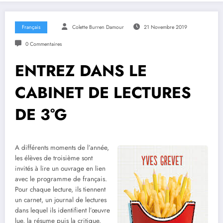
Français
Colette Burren Damour
21 Novembre 2019
0 Commentaires
ENTREZ DANS LE
CABINET DE LECTURES
DE 3°G
A différents moments de l’année,
les élèves de troisième sont
invités à lire un ouvrage en lien
avec le programme de français.
Pour chaque lecture, ils tiennent
un carnet, un journal de lectures
dans lequel ils identifient l’œuvre
lue, la résume puis la critique.