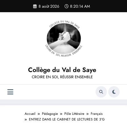
Aller
8 août 2026
8:20:14 AM
au
contenu
Collège du Val de Saye
CROIRE EN SOI, RÉUSSIR ENSEMBLE
Accueil
Pédagogie
Pôle Littéraire
Français
ENTREZ DANS LE CABINET DE LECTURES DE 3°G