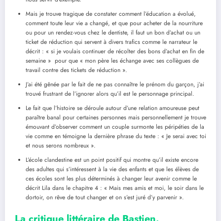
Mais je trouve tragique de constater comment l’éducation a évolué,
comment toute leur vie a changé, et que pour acheter de la nourriture
ou pour un rendez-vous chez le dentiste, il faut un bon d’achat ou un
ticket de réduction qui servent à divers trafics comme le narrateur le
décrit : « si je voulais continuer de récolter des bons d’achat en fin de
semaine » pour que « mon père les échange avec ses collègues de
travail contre des tickets de réduction ».
J’ai été gênée par le fait de ne pas connaître le prénom du garçon, j’ai
trouvé frustrant de l’ignorer alors qu’il est le personnage principal.
Le fait que l’histoire se déroule autour d’une relation amoureuse peut
paraître banal pour certaines personnes mais personnellement je trouve
émouvant d’observer comment un couple surmonte les péripéties de la
vie comme en témoigne la dernière phrase du texte : « Je serai avec toi
et nous serons nombreux ».
L’école clandestine est un point positif qui montre qu’il existe encore
des adultes qui s’intéressent à la vie des enfants et que les élèves de
ces écoles sont les plus déterminés à changer leur avenir comme le
décrit Lila dans le chapitre 4 : « Mais mes amis et moi, le soir dans le
dortoir, on rêve de tout changer et on s’est juré d’y parvenir ».
La critique littéraire de Bastien.