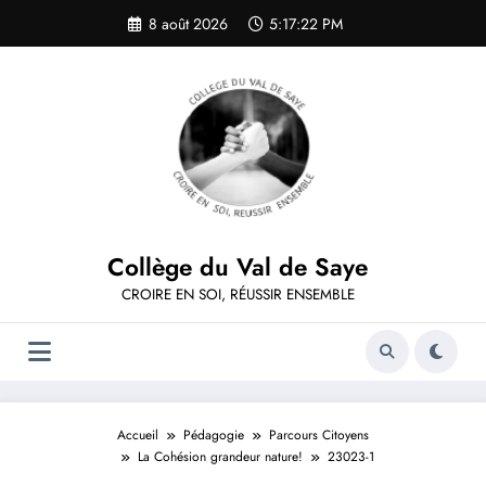
Aller
8 août 2026
5:17:22 PM
au
contenu
Collège du Val de Saye
CROIRE EN SOI, RÉUSSIR ENSEMBLE
Accueil
Pédagogie
Parcours Citoyens
La Cohésion grandeur nature!
23023-1