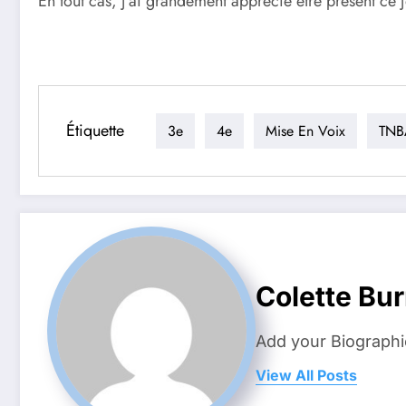
En tout cas, j’ai grandement apprécié être présent ce jo
Étiquette
3e
4e
Mise En Voix
TNB
Colette Bu
Add your Biographi
View All Posts