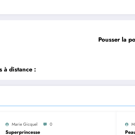
Pousser la p
 à distance :
Marie Gicquel
0
M
Superprincesse
Peau