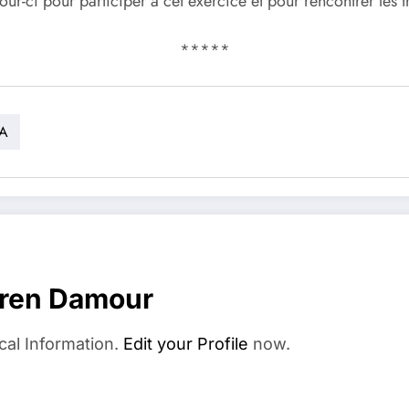
ur-ci pour participer à cet exercice et pour rencontrer les tr
*****
A
rren Damour
cal Information.
Edit your Profile
now.