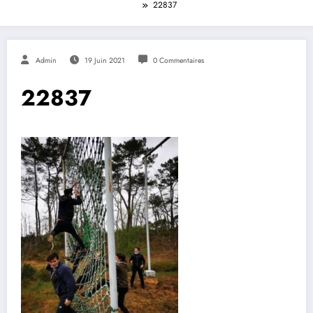
22837
Admin
19 Juin 2021
0 Commentaires
22837