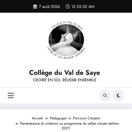
Aller
7 août 2026
12:55:52 AM
au
contenu
Collège du Val de Saye
CROIRE EN SOI, RÉUSSIR ENSEMBLE
Accueil
Pédagogie
Parcours Citoyens
Persévérance et cohésion au programme du rallye citoyen édition
2021!