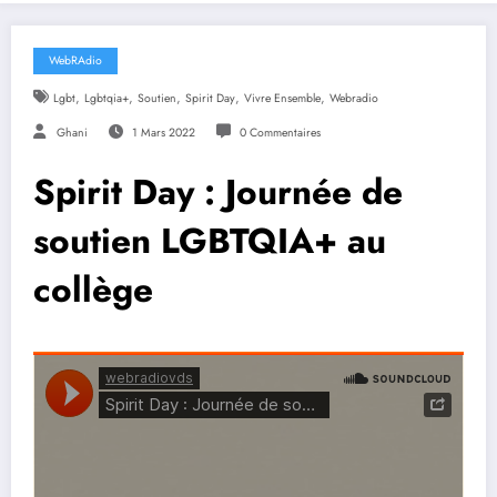
WebRAdio
,
,
,
,
,
Lgbt
Lgbtqia+
Soutien
Spirit Day
Vivre Ensemble
Webradio
Ghani
1 Mars 2022
0 Commentaires
Spirit Day : Journée de
soutien LGBTQIA+ au
collège