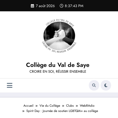
Aller
7 août 2026
8:37:43 PM
au
contenu
Collège du Val de Saye
CROIRE EN SOI, RÉUSSIR ENSEMBLE
Accueil
Vie du Collège
Clubs
WebRAdio
Spirit Day : Journée de soutien LGBTQIA+ au collège